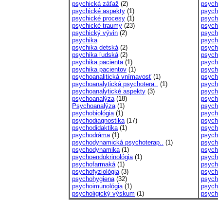
psychická záťaž
(2)
psych
psychické aspekty
(1)
psych
psychické procesy
(1)
psych
psychické traumy
(23)
psych
psychický vývin
(2)
psych
psychika
psych
psychika detská
(2)
psych
psychika ľudská
(2)
psych
psychika pacienta
(1)
psych
psychika pacientov
(1)
psych
psychoanalitická vnímavosť
(1)
psych
psychoanalytická psychotera..
(1)
psych
psychoanalytické aspekty
(3)
psych
psychoanalýza
(18)
psych
Psychoanalýza
(1)
psych
psychobiológia
(1)
psych
psychodiagnostika
(17)
psych
psychodidaktika
(1)
psych
psychodráma
(1)
psych
psychodynamická psychoterap..
(1)
psych
psychodynamika
(1)
psych
psychoendokrinológia
(1)
psych
psychofarmaká
(1)
psych
psychofyziológia
(3)
psych
psychohygiena
(32)
psych
psychoimunológia
(1)
psych
psycholigický výskum
(1)
psych