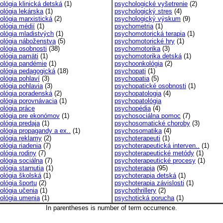
ológia klinická detská
(1)
psychologické vyšetrenie
(2)
ológia lekárska
(1)
psychologický stres
(4)
ológia marxistická
(2)
psychologický výskum
(9)
ológia médií
(1)
psychometria
(1)
ológia mladistvých
(1)
psychomotorická terapia
(1)
ológia náboženstva
(5)
psychomotorické hry
(1)
ológia osobnosti
(38)
psychomotorika
(3)
ológia pamäti
(1)
psychomotorika detská
(1)
ológia pandémie
(1)
psychoonkológia
(2)
ológia pedagogická
(18)
psychopati
(1)
ológia pohlaví
(3)
psychopatia
(5)
ológia pohlavia
(3)
psychopatické osobnosti
(1)
ológia poradenská
(2)
psychopatologia
(4)
ológia porovnávacia
(1)
psychopatológia
ológia práce
psychopédia
(4)
ológia pre ekonómov
(1)
psychosociálna pomoc
(7)
ológia predaja
(1)
psychosomatické choroby
(3)
ológia propagandy a ex..
(1)
psychosomatika
(4)
ológia reklamy
(2)
psychoterapeuti
(1)
ológia riadenia
(7)
psychoterapeutická interven..
(1)
ológia rodiny
(7)
psychoterapeutické metódy
(1)
ológia sociálna
(7)
psychoterapeutické procesy
(1)
ológia starnutia
(1)
psychoterapia
(95)
ológia školská
(1)
psychoterapia detská
(1)
ológia športu
(2)
psychoterapia závislosti
(1)
ológia učenia
(1)
psychothrillery
(2)
ológia umenia
(1)
psychotická porucha
(1)
In parentheses is number of term occurrence.