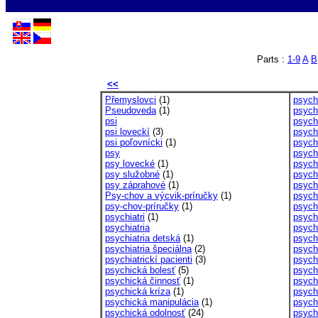
Parts :
1-9
A
B
<<
Přemyslovci
(1)
psych
Pseudoveda
(1)
psych
psi
psych
psi loveckí
(3)
psych
psi poľovnícki
(1)
psych
psy
psych
psy lovecké
(1)
psych
psy služobné
(1)
psycho
psy záprahové
(1)
psych
Psy-chov a výcvik-príručky
(1)
psych
psy-chov-príručky
(1)
psych
psychiatri
(1)
psycho
psychiatria
psych
psychiatria detská
(1)
psych
psychiatria špeciálna
(2)
psych
psychiatrickí pacienti
(3)
psych
psychická bolesť
(5)
psych
psychická činnosť
(1)
psych
psychická kríza
(1)
psych
psychická manipulácia
(1)
psych
psychická odolnosť
(24)
psych