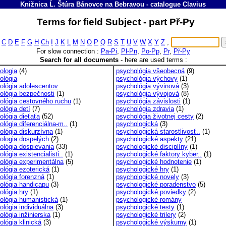
Knižnica Ĺ. Štúra Bánovce na Bebravou
-
catalogue
Clavius
Terms for field Subject - part Př-Py
C
D
E
F
G
H
Ch
I
J
K
L
M
N
O
P
Q
R
S
T
U
V
W
X
Y
Z
,
For slow connection :
Pa-Pi
,
Pl-Pn
,
Po-Pp
,
Pr
,
Př-Py
Search for all documents
-
here are used terms :
ologia
(4)
psychológia všeobecná
(9)
ológia
psychológia výchovy
(1)
ológia adolescentov
psychológia vývinová
(3)
ológia bezpečnosti
(1)
psychológia vývojová
(8)
ológia cestovného ruchu
(1)
psychológia závislosti
(1)
ológia detí
(7)
psychológia zdravia
(1)
ológia dieťaťa
(52)
psychológia životnej cesty
(2)
lógia diferenciálna-m..
(1)
psychologická
(3)
ológia diskurzívna
(1)
psychologická starostlivosť..
(1)
ologia dospelých
(2)
psychologické aspekty
(21)
ológia dospievania
(33)
psychologické disciplíny
(1)
lógia existencialisti..
(1)
psychologické faktory kyber..
(1)
ológia experimentálna
(5)
psychologické hodnotenie
(1)
ológia ezoterická
(1)
psychologické hry
(1)
ológia forenzná
(1)
psychologické novely
(3)
ológia handicapu
(3)
psychologické poradenstvo
(5)
ológia hry
(1)
psychologické poviedky
(2)
ológia humanistická
(1)
psychologické romány
ológia individuálna
(3)
psychologické testy
(1)
ológia inžinierska
(1)
psychologické trilery
(2)
ológia klinická
(3)
psychologické výskumy
(1)