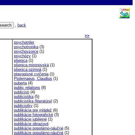
,
back
>>
psychotriler
psychotronika
(3)
psychovzorce
(1)
psychózy
(1)
pšenica
(1)
pšenica mironovská
(1)
pšenica ozimná
(1)
ptavopisné cvičenia
(1)
Ptolemaeus, Claudius
(1)
puberta
(4)
public relations
(8)
publicisti
(4)
publicistika
(5)
publicistika (literatúra)
(2)
publicistky
(1)
publikácia pre mládež
(6)
publikácie fotografické
(3)
publikácie jubilejné
(1)
publikácie obrazové
publikácie popolárno-náučné
(5)
publikácie populárno-náučné
(1)