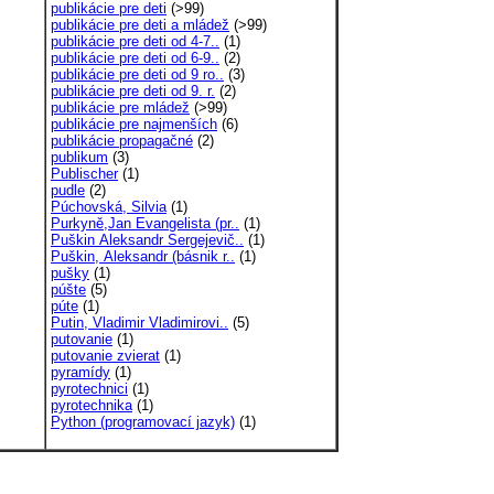
publikácie pre deti
(>99)
publikácie pre deti a mládež
(>99)
publikácie pre deti od 4-7..
(1)
publikácie pre deti od 6-9..
(2)
publikácie pre deti od 9 ro..
(3)
publikácie pre deti od 9. r.
(2)
publikácie pre mládež
(>99)
publikácie pre najmenších
(6)
publikácie propagačné
(2)
publikum
(3)
Publischer
(1)
pudle
(2)
Púchovská, Silvia
(1)
Purkyně,Jan Evangelista (pr..
(1)
Puškin Aleksandr Sergejevič..
(1)
Puškin, Aleksandr (básnik r..
(1)
pušky
(1)
púšte
(5)
púte
(1)
Putin, Vladimir Vladimirovi..
(5)
putovanie
(1)
putovanie zvierat
(1)
pyramídy
(1)
pyrotechnici
(1)
pyrotechnika
(1)
Python (programovací jazyk)
(1)