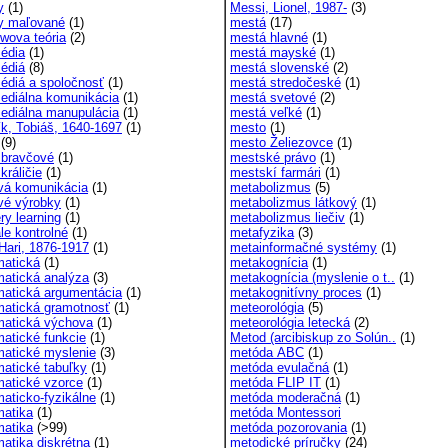
y
(1)
Messi, Lionel, 1987-
(3)
y maľované
(1)
mestá
(17)
wova teória
(2)
mestá hlavné
(1)
édia
(1)
mestá mayské
(1)
édiá
(8)
mestá slovenské
(2)
diá a spoločnosť
(1)
mestá stredočeské
(1)
diálna komunikácia
(1)
mestá svetové
(2)
diálna manupulácia
(1)
mestá veľké
(1)
k, Tobiáš, 1640-1697
(1)
mesto
(1)
(9)
mesto Želiezovce
(1)
bravčové
(1)
mestské právo
(1)
králičie
(1)
mestskí farmári
(1)
á komunikácia
(1)
metabolizmus
(5)
é výrobky
(1)
metabolizmus látkový
(1)
ry learning
(1)
metabolizmus liečiv
(1)
le kontrolné
(1)
metafyzika
(3)
Hari, 1876-1917
(1)
metainformačné systémy
(1)
atická
(1)
metakognícia
(1)
atická analýza
(3)
metakognícia (myslenie o t..
(1)
atická argumentácia
(1)
metakognitívny proces
(1)
atická gramotnosť
(1)
meteorológia
(5)
atická výchova
(1)
meteorológia letecká
(2)
atické funkcie
(1)
Metod (arcibiskup zo Solún..
(1)
atické myslenie
(3)
metóda ABC
(1)
atické tabuľky
(1)
metóda evulačná
(1)
atické vzorce
(1)
metóda FLIP IT
(1)
aticko-fyzikálne
(1)
metóda moderačná
(1)
atika
(1)
metóda Montessori
atika
(>99)
metóda pozorovania
(1)
atika diskrétna
(1)
metodické príručky
(24)