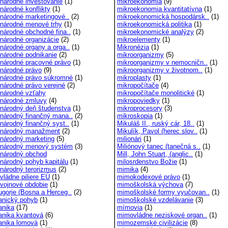
národné investovanie
(1)
mikroekonómia
(9)
národné konflikty
(1)
mikroekonomia kvantitatívna
(1)
národné marketingové..
(2)
mikroekonomická hospodársk..
(1)
národné menové trhy
(1)
mikroekonomická politika
(1)
národné obchodné fina..
(1)
mikroekonomické analýzy
(2)
národné organizácie
(2)
mikroelementy
(1)
národné organy a orga..
(1)
Mikronézia
(1)
národné podnikanie
(2)
mikroorganizmy
(5)
národné pracovné právo
(1)
mikroorganizmy v nemocničn..
(1)
národné právo
(9)
mikroorganizmy v životnom..
(1)
národné právo súkromné
(1)
mikroplasty
(1)
národné právo verejné
(2)
mikropočítače
(4)
národné vzťahy
mikropočítače monolitické
(1)
národné zmluvy
(4)
mikropoviedky
(1)
národný deň študenstva
(1)
mikroprocesory
(3)
národný finančný mana..
(2)
mikroskopia
(1)
národný finančný syst..
(1)
Mikuláš II., ruský cár, 18..
(1)
národný manažment
(2)
Mikulík, Pavol (herec slov..
(1)
národný marketing
(5)
milionári
(1)
národný menový systém
(3)
Miliónový tanec (tanečná s..
(1)
národný obchod
Mill, John Stuart, (anglic..
(1)
národný pohyb kapitálu
(1)
milosrdenstvo Božie
(1)
národný terorizmus
(2)
mimika
(4)
vládne piliere EÚ
(1)
mimokodexové právo
(1)
vojnové obdobie
(1)
mimoškolská výchova
(7)
gorje (Bosna a Herceg..
(2)
mimoškolské formy vyučovan..
(1)
nický pohyb
(1)
mimoškolské vzdelávanie
(3)
nika
(17)
mímovia
(1)
nika kvantová
(6)
mimovládne neziskové organ..
(1)
nika lomová
(1)
mimozemské civilizácie
(8)