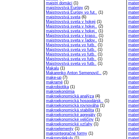
majstri domáci
(1)
matem
majstrovstvá Európy
(2)
matem
Majstrovstvá Európy vo fut..
(1)
matem
majstrovstvá sveta
(6)
matem
Majstrovstvá sveta v hokeji
(1)
matem
Majstrovstvá sveta v hokej..
(2)
matem
majstrovstvá sveta v hokej..
(1)
matem
Majstrovstvá sveta v kraso..
(1)
matem
majstrovstva sveta v ľadov..
(1)
matem
Majstrovstvá sveta vo futb..
(1)
matem
Majstrovstvá sveta vo futb..
(1)
matem
Majstrovstvá sveta vo futb..
(1)
matem
Majstrovstvá sveta vo futb..
(1)
matem
Majstrovstvá sveta vo futb..
(1)
matem
Makalu
(1)
matem
Makarenko,Anton Semenovič..
(2)
matem
make-up
(7)
matem
makramé
(1)
matem
makrobiotika
(1)
matem
makroekonómia
matem
makroekonomická analýza
(4)
materi
makroekonomická hospodársk..
(1)
mater
makroekonomická rovnováha
(1)
mater
makroekonomická stabilita
(1)
materi
makroekonomické agregáty
(1)
mater
makroekonomické veličiny
(1)
mater
makroekonomické vzťahy
(1)
mater
makroelementy
(1)
materi
makrointegračné formy
(1)
mater
makromolekuly
(1)
materi