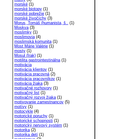
morské
(1)
morské biotopy
(1)
morské pobrežie
(1)
morské živočíchy
(3)
Morus, Tomáš (humanista, š..
(1)
Moskva
(3)
moslimky
(1)
moslimovia
(4)
moslimská komunita
(1)
Most Márie Valérie
(1)
mosty
(1)
Mosul (Irak)
(1)
motilita gastrointestinálna
(1)
motivácia
motivácia klientov
(1)
motivácia pracovná
(2)
motivácia pracovníkov
(1)
motivácia žiaka
(3)
motivačné rozhovory
(1)
motivačný list
(1)
motivačný rozvoj žiaka
(1)
motivovanie zamestnancov
(5)
motívy
(1)
motocykle
(4)
motorické poruchy
(1)
motorické schopnosti
(1)
motorický nervový systém
(1)
motorika
(2)
motorika detí
(1)