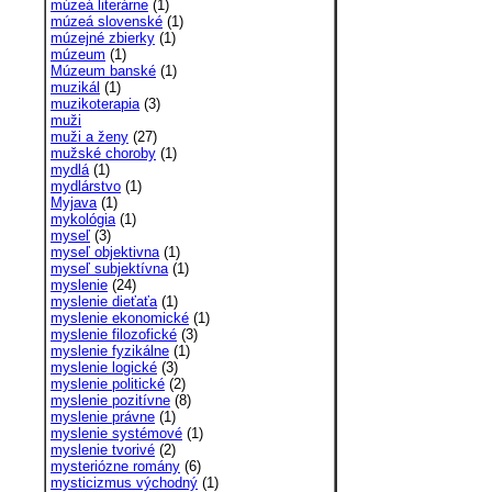
múzeá literárne
(1)
múzeá slovenské
(1)
múzejné zbierky
(1)
múzeum
(1)
Múzeum banské
(1)
muzikál
(1)
muzikoterapia
(3)
muži
muži a ženy
(27)
mužské choroby
(1)
mydlá
(1)
mydlárstvo
(1)
Myjava
(1)
mykológia
(1)
myseľ
(3)
myseľ objektivna
(1)
myseľ subjektívna
(1)
myslenie
(24)
myslenie dieťaťa
(1)
myslenie ekonomické
(1)
myslenie filozofické
(3)
myslenie fyzikálne
(1)
myslenie logické
(3)
myslenie politické
(2)
myslenie pozitívne
(8)
myslenie právne
(1)
myslenie systémové
(1)
myslenie tvorivé
(2)
mysteriózne romány
(6)
mysticizmus východný
(1)