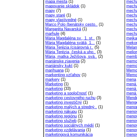
mapa mesta
(1)
mecha
mapovanie skládok
(1)
mecha
mapy
(7)
mecha
mapy staré
(1)
mech
mapy vlastivedné
(1)
mecha
Marco Polo (benátsky cesto..
(1)
mecha
Margaréta Navarská
(1)
mecha
marhule
(4)
mech
Mária Magdaléna sv., 1. st..
(3)
mejka
Mária Magdaléna svätá, 1...
(1)
mekon
Mária Terézia (cisárovná r..
(5)
Melan
Mária Terézia, česká a uho..
(3)
melio
Mária, matka Ježišova, svä..
(2)
memb
mariánske zjavenia
(2)
memo
mariánsky kukt
(1)
memoá
marihuana
(1)
Memor
markenting vzťahov
(1)
Memor
markery
(1)
mena
Marketing
(1)
mená 
marketing
(33)
mená 
marketing a spoločnosť
(1)
mená 
marketing cestovného ruchu
(3)
Mendel
marketing investičný
(1)
Menge
marketing malých a stredný..
(1)
meno
marketing nákupu
(1)
menov
marketing regiónu
(1)
menov
marketing služieb
(1)
menov
marketing sociálnych médií
(1)
menov
marketing vzdelávania
(1)
menov
marketingová komunikácia
menov