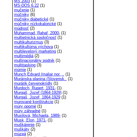
MS 2003
(1)
MS-DOS 6.22
(1)
mučenie
(1)
múčniky
(6)
múčniky diabetické
(1)
múčniky nízkokalorické
(1)
múdrosť
(2)
Muhammad, Rahaf, 2000-
(1)
multietnická spoločnosť
(1)
multikulturizmus
(3)
multikultúrna výchova
(1)
multilevelový marketing
(1)
multimédiá
(2)
multinacionálny podnik
(1)
multitasking
(3)
múmie
(1)
Munch,Edvard (maliar nor.,..
(1)
Muránska planina (Slovensk..
(1)
murárik červenokrídly
(1)
Murdoch, Rupert, 1931-
(1)
Murgaš, Jozef (1864-1929)
(1)
Murgaš, Jozef, 1864-1929
(1)
murované konštrukcie
(1)
múry oporné
(1)
múry záhradné
(1)
Musilová, Michaela, 1989-
(1)
Musk, Elon, 1971-
(1)
muškárenie
(1)
muškáty
(2)
múzeá
(2)