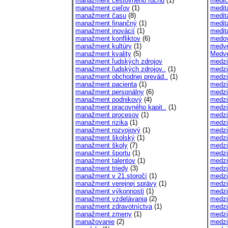
manažment cestovného ruchu
(1)
medic
manažment cieľov
(1)
medit
manažment času
(8)
medit
manažment finančný
(1)
medit
manažment inovácií
(1)
medit
manažment konfliktov
(6)
medov
manažment kultúry
(1)
medv
manažment kvality
(5)
Medve
manažment ľudských zdrojov
medzi
manažment ľudských zdrojov..
(1)
medzi
manažment obchodnej prevád..
(1)
medzi
manažment pacienta
(1)
medzi
manažment personálny
(6)
medzi
manažment podnikový
(4)
medzi
manažment pracovného kapit..
(1)
medzi
manažment procesov
(1)
medzi
manažment rizika
(1)
medzi
manažment rozvojový
(1)
medzi
manažment školský
(1)
medzi
manažment školy
(7)
medzi
manažment športu
(1)
medzi
manažment talentov
(1)
medzi
manažment triedy
(3)
medzi
manažment v 21.storočí
(1)
medzi
manažment verejnej správy
(1)
medzi
manažment výkonnosti
(1)
medzi
manažment vzdelávania
(2)
medzi
manažment zdravotníctva
(1)
medzi
manažment zmeny
(1)
medzi
manažovanie
(2)
medzin