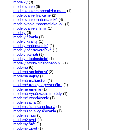
modelky
(3)
modelovanie
(6)
modelovanie ekonomicko-mat..
(1)
modelovanie fyzikálne
(1)
modelovanie matematické
(4)
modelovanie matematicko-lo..
(1)
modelovanie z hliny
(1)
modely
(3)
modely čítania
(1)
modely kvality
(1)
modely matematické
(1)
modely ošetrovateľské
(1)
modely pamäti
(1)
modely stochastické
(1)
modely tvorby finančného p..
(1)
moderná
(6)
moderná spoločnosť
(2)
moderné dejiny
(1)
moderné maliarstvo
(1)
moderné trendy v personáln..
(1)
moderné umenie
(1)
moderné vyučovacie metódy
(1)
moderné vzdelávanie
(1)
modernizácia
(5)
modernizácia komplexná
(1)
modernizácia vyučovania
(1)
modernizmus
(3)
moderný svet
(2)
moderný štát
(1)
moderný život
(1)