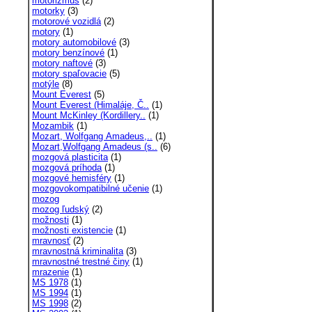
motorizmus
(2)
motorky
(3)
motorové vozidlá
(2)
motory
(1)
motory automobilové
(3)
motory benzínové
(1)
motory naftové
(3)
motory spaľovacie
(5)
motýle
(8)
Mount Everest
(5)
Mount Everest (Himaláje, Č..
(1)
Mount McKinley (Kordillery..
(1)
Mozambik
(1)
Mozart, Wolfgang Amadeus,..
(1)
Mozart,Wolfgang Amadeus (s..
(6)
mozgová plasticita
(1)
mozgová príhoda
(1)
mozgové hemisféry
(1)
mozgovokompatibilné učenie
(1)
mozog
mozog ľudský
(2)
možnosti
(1)
možnosti existencie
(1)
mravnosť
(2)
mravnostná kriminalita
(3)
mravnostné trestné činy
(1)
mrazenie
(1)
MS 1978
(1)
MS 1994
(1)
MS 1998
(2)