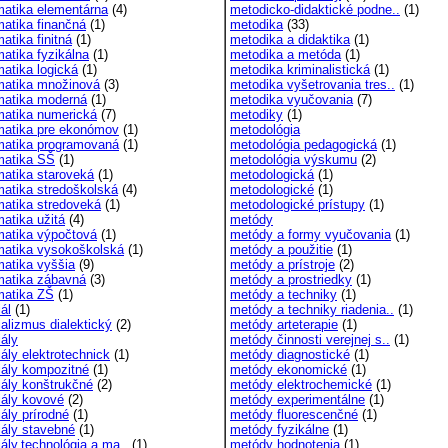
atika elementárna
(4)
metodicko-didaktické podne..
(1)
atika finančná
(1)
metodika
(33)
atika finitná
(1)
metodika a didaktika
(1)
atika fyzikálna
(1)
metodika a metóda
(1)
atika logická
(1)
metodika kriminalistická
(1)
atika množinová
(3)
metodika vyšetrovania tres..
(1)
atika moderná
(1)
metodika vyučovania
(7)
atika numerická
(7)
metodiky
(1)
atika pre ekonómov
(1)
metodológia
atika programovaná
(1)
metodológia pedagogická
(1)
atika SŠ
(1)
metodológia výskumu
(2)
atika staroveká
(1)
metodologická
(1)
atika stredoškolská
(4)
metodologické
(1)
atika stredoveká
(1)
metodologické prístupy
(1)
atika užitá
(4)
metódy
atika výpočtová
(1)
metódy a formy vyučovania
(1)
atika vysokoškolská
(1)
metódy a použitie
(1)
atika vyššia
(9)
metódy a prístroje
(2)
atika zábavná
(3)
metódy a prostriedky
(1)
atika ZŠ
(1)
metódy a techniky
(1)
ál
(1)
metódy a techniky riadenia..
(1)
ializmus dialektický
(2)
metódy arteterapie
(1)
iály
metódy činnosti verejnej s..
(1)
ály elektrotechnick
(1)
metódy diagnostické
(1)
iály kompozitné
(1)
metódy ekonomické
(1)
iály konštrukčné
(2)
metódy elektrochemické
(1)
iály kovové
(2)
metódy experimentálne
(1)
ály prírodné
(1)
metódy fluorescenčné
(1)
iály stavebné
(1)
metódy fyzikálne
(1)
ály,technológia a ma..
(1)
metódy hodnotenia
(1)