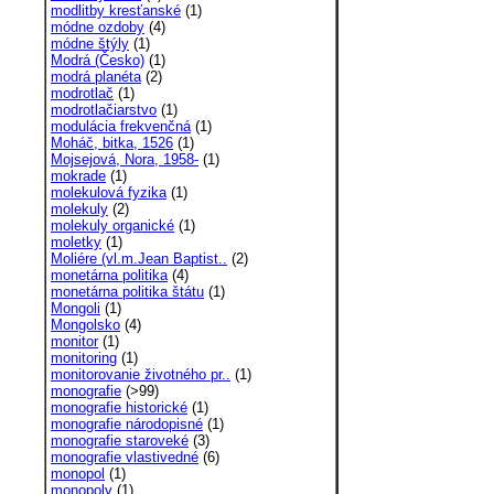
modlitby kresťanské
(1)
módne ozdoby
(4)
módne štýly
(1)
Modrá (Česko)
(1)
modrá planéta
(2)
modrotlač
(1)
modrotlačiarstvo
(1)
modulácia frekvenčná
(1)
Moháč, bitka, 1526
(1)
Mojsejová, Nora, 1958-
(1)
mokrade
(1)
molekulová fyzika
(1)
molekuly
(2)
molekuly organické
(1)
moletky
(1)
Moliére (vl.m.Jean Baptist..
(2)
monetárna politika
(4)
monetárna politika štátu
(1)
Mongoli
(1)
Mongolsko
(4)
monitor
(1)
monitoring
(1)
monitorovanie životného pr..
(1)
monografie
(>99)
monografie historické
(1)
monografie národopisné
(1)
monografie staroveké
(3)
monografie vlastivedné
(6)
monopol
(1)
monopoly
(1)