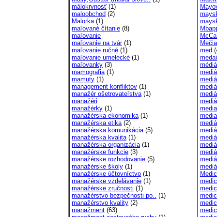
málokrvnosť
(1)
Mayov
maloobchod
(2)
maysk
Malorka
(1)
maysk
maľované čítanie
(8)
Mbapp
maľovanie
McCan
maľovanie na tvár
(1)
Mečiar
maľovanie ručné
(1)
med
(
maľovanie umelecké
(1)
medai
maľovanky
(3)
médiá
mamografia
(1)
mediá
mamuty
(1)
mediác
management konfliktov
(1)
mediá
manažér ošetrovateľstva
(1)
mediá
manažéri
mediá
manažérky
(1)
media
manažérska ekonomika
(1)
media
manažérska etika
(2)
mediá
manažérska komunikácia
(5)
mediá
manažérska kvalita
(1)
mediá
manažérska organizácia
(1)
mediá
manažérske funkcie
(3)
mediál
manažérske rozhodovanie
(5)
mediá
manažérske školy
(1)
mediá
manažérske účtovníctvo
(1)
Medici
manažérske vzdelávanie
(1)
medic
manažérske zručnosti
(1)
medic
manažérstvo bezpečnosti po..
(1)
medic
manažérstvo kvality
(2)
medic
manažment
(63)
medic