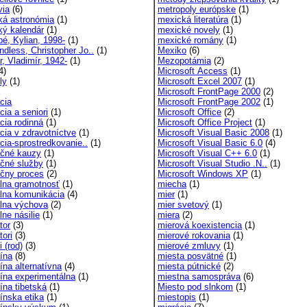
ia
(6)
metropoly európske
(1)
á astronómia
(1)
mexická literatúra
(1)
ý kalendár
(1)
mexické novely
(1)
é, Kylian, 1998-
(1)
mexické romány
(1)
dless, Christopher Jo..
(1)
Mexiko
(6)
, Vladimír, 1942-
(1)
Mezopotámia
(2)
4)
Microsoft Access
(1)
ly
(1)
Microsoft Excel 2007
(1)
Microsoft FrontPage 2000
(2)
cia
Microsoft FrontPage 2002
(1)
ia a seniori
(1)
Microsoft Office
(2)
cia rodinná
(1)
Microsoft Office Project
(1)
cia v zdravotníctve
(1)
Microsoft Visual Basic 2008
(1)
cia-sprostredkovanie..
(1)
Microsoft Visual Basic 6.0
(4)
čné kauzy
(1)
Microsoft Visual C++ 6.0
(1)
čné služby
(1)
Microsoft Visual Studio .N..
(1)
čny proces
(2)
Microsoft Windows XP
(1)
lna gramotnosť
(1)
miecha
(1)
lna komunikácia
(4)
mier
(1)
lna výchova
(2)
mier svetový
(1)
ne násilie
(1)
miera
(2)
tor
(3)
mierová koexistencia
(1)
tori
(3)
mierové rokovania
(1)
 (rod)
(3)
mierové zmluvy
(1)
ína
(8)
miesta posvätné
(1)
ína alternatívna
(4)
miesta pútnické
(2)
ína experimentálna
(1)
miestna samospráva
(6)
ína tibetská
(1)
Miesto pod slnkom
(1)
ínska etika
(1)
miestopis
(1)