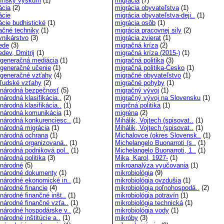
ínsky výskum
(1)
migrácia
(7)
ácia
(2)
migrácia obyvateľstva
(1)
ácie
migrácia obyvateľstva-deji..
(1)
ácie budhistické
(1)
migrácia osôb
(1)
ačné techniky
(1)
migrácia pracovnej sily
(2)
nikárstvo
(3)
migrácia zvierat
(1)
ede
(3)
migračná kríza
(2)
dev, Dmitrij
(1)
migračná kríza (2015-)
(1)
generačná mediácia
(1)
migračná politika
(3)
generačné učenie
(1)
migračná politika-Česko
(1)
generačné vzťahy
(4)
migračné obyvateľstvo
(1)
ľudské vzťahy
(2)
migračné pohyby
(1)
národná bezpečnosť
(5)
migračný vývoj
(1)
národná klasifikácia..
(2)
migračný vývoj na Slovensku
(1)
národná klasifikácia..
(1)
migrčná politika
(1)
národná komunikácia
(1)
migréna
(2)
národná konkurenciesc..
(1)
Mihálik, Vojtech (spisovat..
(1)
národná migrácia
(1)
Mihálik, Vojtech (spisovat..
(1)
národná ochrana
(1)
Michalovce (okres Slovensk..
(1)
národná organizovaná..
(1)
Michelangelo Buonarroti (s..
(1)
národná podniková pol..
(1)
Michelangelo Buonarroti, 1..
(1)
národná politika
(3)
Mika, Karol, 1927-
(1)
národné
(5)
mikroanalýza vyučovania
(1)
národné dokumenty
(1)
mikrobiológia
(9)
národné ekonomické in..
(1)
mikrobiológia ovzdušia
(1)
národné financie
(4)
mikrobiológia poľnohospodá..
(2)
národné finančné inšt..
(1)
mikrobiológia potravín
(1)
národné finančné vzťa..
(1)
mikrobiológia technická
(1)
národné hospodárske v..
(2)
mikrobiológia vody
(1)
árodné inštitúcie a..
(1)
mikróby
(3)