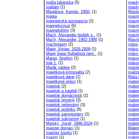
mafia talianska
(5)
mask
mafiáni
(1)
mask
Magálová, Kamila, 1950-
(1)
Maslo
mágia
masm
magnetická rezonancia
(2)
masm
magnetizmus
(6)
masmé
magnetofóny
(3)
masme
Mach, Alexander (politik s..
(1)
masme
Mach, Alexander, 1902-1980
(1)
Masní
machorasty
(2)
mäso
Maier, Vivian, 1926-2009
(1)
mäso 
Maier,Sepp (futbalista nem..
(1)
mäso 
Maiga, Ibrahim
(1)
masov
máj 1.
(1)
mäsov
Maják nádeje
(2)
maste
majetková kriminalita
(2)
mašta
majetkové dane
(1)
Mata 
majetkové právo
(1)
matem
majetok
(2)
matem
majetok a kapitál
(1)
matem
majetok domácnosti
(1)
matem
majetok hmotný
(3)
matem
majetok nehmotný
(3)
matem
majetok podniku
(8)
matem
majetok samosprávy
(1)
matem
majetok súkromný
(1)
matem
Majský, Jozef, 1946-2024
(1)
matem
majster domáci
(1)
Matem
majster športu
(1)
matem
majstri
(1)
matem