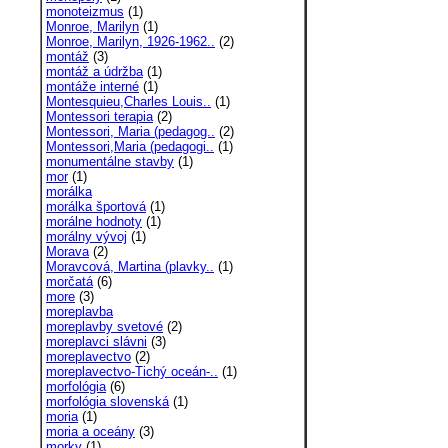
monoteizmus
(1)
Monroe, Marilyn
(1)
Monroe, Marilyn, 1926-1962..
(2)
montáž
(3)
montáž a údržba
(1)
montáže interné
(1)
Montesquieu,Charles Louis..
(1)
Montessori terapia
(2)
Montessori, Maria (pedagog..
(2)
Montessori,Maria (pedagogi..
(1)
monumentálne stavby
(1)
mor
(1)
morálka
morálka športová
(1)
morálne hodnoty
(1)
morálny vývoj
(1)
Morava
(2)
Moravcová, Martina (plavky..
(1)
morčatá
(6)
more
(3)
moreplavba
moreplavby svetové
(2)
moreplavci slávni
(3)
moreplavectvo
(2)
moreplavectvo-Tichý oceán-..
(1)
morfológia
(6)
morfológia slovenská
(1)
moria
(1)
moria a oceány
(3)
morky
(1)