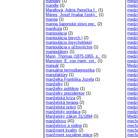
mandaly
(1)
medzi
mandle
(1)
medzi
Mandlová, Adina (herečka f..
(1)
medzi
Mánes, Josef (maliar český..
(1)
medzi
manga
(1)
medzi
manga (japonské slovo pre..
(2)
medzi
manikúra
(1)
medzi
manipulácia
(2)
medzi
manipulácia (psych.)
(2)
medzi
manipulácia (psychológia)
medzi
manipulácia v účtovníctve
(1)
medzi
manipulátory
(1)
medzi
Mann, Thomas (1875-1955, s..
(1)
medzi
Manstein, E. von (nem. voj..
(1)
medzi
manuál
(1)
Medzi
manuálna termodiagnostika
(1)
medzi
manufaktúry
(1)
medzi
manželka Františka Jozefa
(1)
medzi
manželky
(1)
medzi
manželky politikov
(1)
medzi
manželky prezidentov
(1)
medzi
manželská kríza
(2)
medzi
manželská terapia
(2)
medzi
manželské právo
(2)
medzi
manželský pordaca
(1)
medzi
Manželský zákon 31/1894
(1)
Medžu
manželstvo
(41)
mecha
manželstvo a rodina
(1)
mecha
manžment kvality
(2)
mecha
manžment sociálnej práce
(2)
mecha