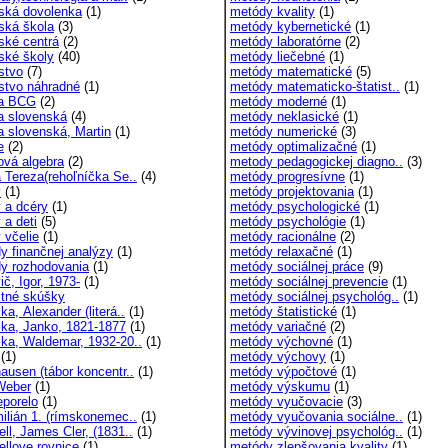
ská dovolenka
(1)
metódy kvality
(1)
ská škola
(3)
metódy kybernetické
(1)
ské centrá
(2)
metódy laboratórne
(2)
ské školy
(40)
metódy liečebné
(1)
stvo
(7)
metódy matematické
(5)
stvo náhradné
(1)
metódy matematicko-štatist..
(1)
ca BCG
(2)
metódy moderné
(1)
a slovenská
(4)
metódy neklasické
(1)
a slovenská, Martin
(1)
metódy numerické
(3)
e
(2)
metódy optimalizačné
(1)
ová algebra
(2)
metody pedagogickej diagno..
(3)
 Tereza(rehoľníčka Se..
(4)
metódy progresívne
(1)
y
(1)
metódy projektovania
(1)
 a dcéry
(1)
metódy psychologické
(1)
 a deti
(5)
metódy psychológie
(1)
 včelie
(1)
metódy racionálne
(2)
y finančnej analýzy
(1)
metódy relaxačné
(1)
y rozhodovania
(1)
metódy sociálnej práce
(9)
č, Igor, 1973-
(1)
metódy sociálnej prevencie
(1)
itné skúšky
metódy sociálnej psychológ..
(1)
a, Alexander (literá..
(1)
metódy štatistické
(1)
ka, Janko, 1821-1877
(1)
metódy variačné
(2)
ka, Waldemar, 1932-20..
(1)
metódy výchovné
(1)
(1)
metódy výchovy
(1)
ausen (tábor koncentr..
(1)
metódy výpočtové
(1)
Weber
(1)
metódy výskumu
(1)
eporelo
(1)
metódy vyučovacie
(3)
ilián 1. (rímskonemec..
(1)
metódy vyučovania sociálne..
(1)
ll, James Cler, (1831..
(1)
metódy vývinovej psychológ..
(1)
llove rovnice
(1)
metódy zlepšovania kvality
(1)