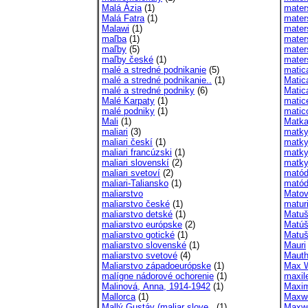
Malá Ázia
(1)
mater
Malá Fatra
(1)
mater
Malawi
(1)
mater
maľba
(1)
mater
maľby
(5)
mater
maľby české
(1)
mater
malé a stredné podnikanie
(5)
mati
malé a stredné podnikanie..
(1)
Matic
malé a stredné podniky
(6)
Matic
Malé Karpaty
(1)
matic
malé podniky
(1)
matic
Mali
(1)
Matka
maliari
(3)
matk
maliari českí
(1)
matky
maliari francúzski
(1)
matky
maliari slovenskí
(2)
matky
maliari svetoví
(2)
matód
maliari-Taliansko
(1)
matód
maliarstvo
Matovi
maliarstvo české
(1)
matur
maliarstvo detské
(1)
Matušk
maliarstvo európske
(2)
Matúš
maliarstvo gotické
(1)
Matuš
maliarstvo slovenské
(1)
Mauri
maliarstvo svetové
(4)
Mauth
Maliarstvo západoeurópske
(1)
Max 
malígne nádorové ochorenie
(1)
maxil
Malinová, Anna, 1914-1942
(1)
Maxim
Mallorca
(1)
Maxwe
Mallý,Gustáv (maliar slove..
(1)
Maxwe