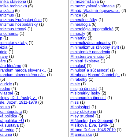
nika stavebná
(1)
mimozemšťania
(2)
nika technická
(6)
mimozmyslové vnímanie
(2)
nizácia
(6)
Mináč, Vladimír (spisovate..
(2)
anizmus
(1)
mince
(3)
nizmus Európskej únie
(1)
minerálne látky
(1)
nizmus hospodársky
(1)
mineralógia
(6)
nizmus trhový
(1)
mineralógia topografická
(3)
anochémia
(1)
minerály
(9)
p
(1)
miniatúry
(3)
omické vzťahy
(1)
minimalizácia odpadov
(1)
ézia
(1)
minimalizmus (životný štýl)
(1)
rácie
(1)
ministerské nariadenia
(1)
rány
(1)
Ministerstvo vnútra
(1)
áre
(3)
ministri školstva
(1)
re literárne
(3)
minulosť
(1)
andum národa slovensk..
(1)
minulosť a súčasnosť
(1)
andum slovenského nár..
(1)
Mirabeau,Honoré Gabriel (r..
(1)
(5)
mirabelky
(1)
cudzie
(1)
misie
(1)
rodné
(4)
misijná činnosť
(1)
vlastné
(2)
misionárky lásky
(2)
ejev, D. I. (ruský v..
(1)
misionárska činnosť
(1)
le, Jozef, 1911-1979
(3)
miss
(1)
pauza
(2)
Mississippi
(1)
á integrácia
(1)
misy obložené
(1)
á politika
(5)
misy studené
(1)
á politika EÚ
(1)
Miščenko, Lev Glebovič
(1)
á sústava
(3)
Mišíková, Eva, 1949-
(1)
á teória
(1)
Mitana Dušan, 1946-2019
(1)
á únia
(1)
Mjanmarsko
(1)