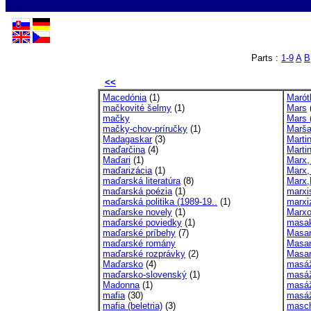
Parts :
1-9
A
B
<<
Macedónia
(1)
Marót
mačkovité šelmy
(1)
Mars
mačky
Mars 
mačky-chov-príručky
(1)
Marša
Madagaskar
(3)
Marti
maďarčina
(4)
Marti
Maďari
(1)
Marx,
maďarizácia
(1)
Marx, 
maďarská literatúra
(8)
Marx,
maďarská poézia
(1)
marxi
maďarská politika (1989-19..
(1)
marx
maďarske novely
(1)
Marxo
maďarské poviedky
(1)
masa
maďarské príbehy
(7)
Masar
maďarské romány
Masar
maďarské rozprávky
(2)
Masar
Maďarsko
(4)
masáž
maďarsko-slovenský
(1)
masáž
Madonna
(1)
masá
mafia
(30)
masá
mafia (beletria)
(3)
masch