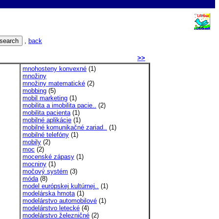
,
back
>>
mnohosteny konvexné
(1)
množiny
množiny matematické
(2)
mobbing
(5)
mobil marketing
(1)
mobilita a imobilita pacie..
(2)
mobilita pacienta
(1)
mobilné aplikácie
(1)
mobilné komunikačné zariad..
(1)
mobilné telefóny
(1)
mobily
(2)
moc
(2)
mocenské zápasy
(1)
mocniny
(1)
močový systém
(3)
móda
(8)
model európskej kultúrnej..
(1)
modelárska hmota
(1)
modelárstvo automobilové
(1)
modelárstvo letecké
(4)
modelárstvo železničné
(2)