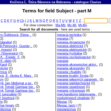
Knižnica Ĺ. Štúra Bánovce na Bebravou
-
catalogue
Clavius
Terms for field Subject - part M
C
D
E
F
G
H
Ch
I
J
K
L
M
N
O
P
Q
R
S
T
U
V
W
X
Y
Z
,
For slow connection :
Ma-Mb
,
Mc-Mi
,
Mj-My
Search for all documents
-
here are used terms :
hy-Šoltésová, Elena,..
(1)
meracia technika
(1)
(2)
merania
(7)
(planéta)
(1)
merania dynamické
(1)
ll-Petrovský, Gustáv,..
(1)
merania elektrické
(7)
n (mesto)
(1)
merania elektronické
(1)
n (Slovensko)
(1)
merania fyzikálne
(2)
 K.- Engels, F.
(3)
merania osciloskopické
(1)
K.-dielo
(2)
meranie
Karol
(1)
meranie ekonomickej aktivi..
(1)
stické
(1)
meranie ekonomiky
(1)
izmus
(2)
meranie chudoby
(1)
vá, E. (dcéra K. Marx..
(1)
meranie kvality života
(1)
kry
(1)
meranie telesných parametr..
(1)
yk,Jan (diplomat a po..
(1)
meranie teplotechnické
(1)
yk,Tomáš Garrigue (po..
(2)
meranie úspešnosti
(1)
yk,Tomáš Garrigue (po..
(1)
meranie výkonnosti
(4)
 senzuálna
(1)
merchandising (plánovanie..
(1)
 športová
(1)
merketingové stratégie
(1)
že
(5)
Mesiac
(1)
žne hmaty
(2)
Mesiac (astr.)
(7)
ilizmus
(1)
mesianizmus
(1)