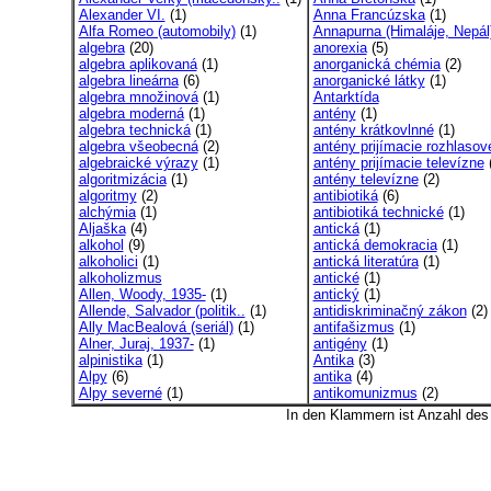
Alexander VI.
(1)
Anna Francúzska
(1)
Alfa Romeo (automobily)
(1)
Annapurna (Himaláje, Nepál
algebra
(20)
anorexia
(5)
algebra aplikovaná
(1)
anorganická chémia
(2)
algebra lineárna
(6)
anorganické látky
(1)
algebra množinová
(1)
Antarktída
algebra moderná
(1)
antény
(1)
algebra technická
(1)
antény krátkovlnné
(1)
algebra všeobecná
(2)
antény prijímacie rozhlasov
algebraické výrazy
(1)
antény prijímacie televízne
(
algoritmizácia
(1)
antény televízne
(2)
algoritmy
(2)
antibiotiká
(6)
alchýmia
(1)
antibiotiká technické
(1)
Aljaška
(4)
antická
(1)
alkohol
(9)
antická demokracia
(1)
alkoholici
(1)
antická literatúra
(1)
alkoholizmus
antické
(1)
Allen, Woody, 1935-
(1)
antický
(1)
Allende, Salvador (politik..
(1)
antidiskriminačný zákon
(2)
Ally MacBealová (seriál)
(1)
antifašizmus
(1)
Alner, Juraj, 1937-
(1)
antigény
(1)
alpinistika
(1)
Antika
(3)
Alpy
(6)
antika
(4)
Alpy severné
(1)
antikomunizmus
(2)
In den Klammern ist Anzahl de