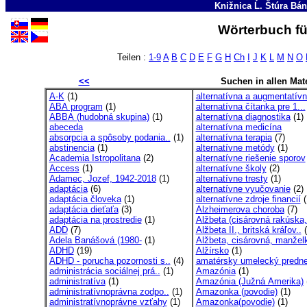
Knižnica Ĺ. Štúra Bá
Wörterbuch fü
Teilen :
1-9
A
B
C
D
E
F
G
H
Ch
I
J
K
L
M
N
O
<<
Suchen in allen Mate
A-K
(1)
alternatívna a augmentatívn
ABA program
(1)
alternatívna čítanka pre 1...
ABBA (hudobná skupina)
(1)
alternatívna diagnostika
(1)
abeceda
alternatívna medicína
absorpcia a spôsoby podania..
(1)
alternatívna terapia
(7)
abstinencia
(1)
alternatívne metódy
(1)
Academia Istropolitana
(2)
alternatívne riešenie sporov
Access
(1)
alternatívne školy
(2)
Adamec, Jozef, 1942-2018
(1)
alternatívne tresty
(1)
adaptácia
(6)
alternatívne vyučovanie
(2)
adaptácia človeka
(1)
alternatívne zdroje financií
(
adaptácia dieťaťa
(3)
Alzheimerova choroba
(7)
adaptácia na prostredie
(1)
Alžbeta (cisárovná rakúska,
ADD
(7)
Alžbeta II., britská kráľov..
(
Adela Banášová (1980-
(1)
Alžbeta, cisárovná, manželk
ADHD
(19)
Alžírsko
(1)
ADHD - porucha pozornosti s..
(4)
amatérsky umelecký predn
administrácia sociálnej prá..
(1)
Amazónia
(1)
administratíva
(1)
Amazónia (Južná Amerika)
administratívnoprávna zodpo..
(1)
Amazonka (povodie)
(1)
administratívnoprávne vzťahy
(1)
Amazonka(povodie)
(1)