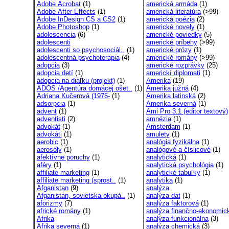
Adobe Acrobat
(1)
americká armáda
(1)
Adobe After Effects
(1)
americká literatúra
(>99)
Adobe InDesign CS a CS2
(1)
americká poézia
(2)
Adobe Photoshop
(1)
americké novely
(1)
adolescencia
(6)
americké poviedky
(5)
adolescenti
americké príbehy
(>99)
adolescenti so psychosociál..
(1)
americké prózy
(1)
adolescentná psychoterapia
(4)
americké romány
(>99)
adopcia
(3)
americké rozprávky
(25)
adopcia detí
(1)
americkí diplomati
(1)
adopcia na diaľku (projekt)
(1)
Amerika
(19)
ADOS /Agentúra domácej ošet..
(1)
Amerika južná
(4)
Adriana Kučerová (1976-
(1)
Amerika latinská
(2)
adsorpcia
(1)
Amerika severná
(1)
advent
(1)
Ami Pro 3.1 (editor textový)
adventisti
(2)
amnézia
(1)
advokát
(1)
Amsterdam
(1)
advokáti
(1)
amulety
(1)
aerobic
(1)
analógia fyzikálna
(1)
aerosóly
(1)
analógové a číslicové
(1)
afektívne poruchy
(1)
analytická
(1)
aféry
(1)
analytická psychológia
(1)
affiliate marketing
(1)
analytické tabuľky
(1)
affiliate marketing (sprost..
(1)
analytika
(1)
Afganistan
(9)
analýza
Afganistan, sovietska okupá..
(1)
analýza dat
(1)
aforizmy
(7)
analýza faktorová
(1)
africké romány
(1)
analýza finančno-ekonomic
Afrika
analýza funkcionálna
(3)
Afrika severná
(1)
analýza chemická
(3)