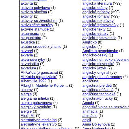
aktivita
(1)
anglická literatúra
(>99)
aktivita pohybová
(1)
anglické drámy
(7)
aktivita slnečná
(2)
anglické príbehy
(>99)
aktivity
(2)
anglické romány
(>99)
aktivity so živočíchmi
(1)
anglické rozprávky
aktivizačné metódy
(1)
anglické spisovateľky
(1)
aktívne starnutie
(1)
anglické texty
(1)
akupresúra
(2)
anglické výrazy
(1)
akupunktúra
(2)
anglickí spisovatelia
(1)
akustika
(3)
Anglicko
(8)
akútne srdcové zlyhanie
(1)
anglicko
(4)
akvarel
(1)
Anglicko georgiánske
(1)
akváriá
(2)
anglicko-český
(1)
akváriové ryby
(1)
anglicko-nemecko-slovensk
akvaristika
(7)
anglicko-slovenské
(7)
akvárium
(1)
anglický jazyk
(7)
Al-Ká'ida (organizácia)
(1)
anglický originál
(59)
Al-Kaida (organizácia)
(1)
anglicky písané romány
(2)
Albertville 1992
(1)
angličtina
Albright, Madeleine Korbel,..
(1)
angličtina pre deti
(5)
albumy
(1)
angličtina súčasná
(1)
alergia
(3)
angličtina technická
(1)
alergia na mlieko
(1)
angličtina-príručky
(1)
alergia potravinová
(2)
Angola
(1)
alergický syndróm
(1)
angolská vojna za nezávislo
alergie
(3)
animácia
(1)
Aleš, M.
(1)
animácie
(1)
aletrnatívna medicína
(2)
anjeli
aletrnatívne lekárstvo
(1)
Anna Boleynová
(1)
Alexander Veľký (macedónsky..
(1)
Anna Bretónska
(1)