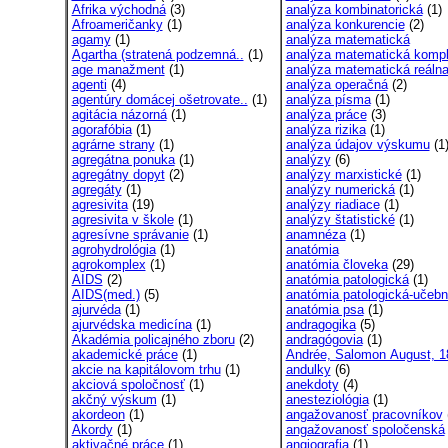
Afrika východná
(3)
analýza kombinatorická
(1)
Afroameričanky
(1)
analýza konkurencie
(2)
agamy
(1)
analýza matematická
Agartha (stratená podzemná..
(1)
analýza matematická kompl
age manažment
(1)
analýza matematická reáln
agenti
(4)
analýza operačná
(2)
agentúry domácej ošetrovate..
(1)
analýza písma
(1)
agitácia názorná
(1)
analýza práce
(3)
agorafóbia
(1)
analýza rizika
(1)
agrárne strany
(1)
analýza údajov výskumu
(1
agregátna ponuka
(1)
analýzy
(6)
agregátny dopyt
(2)
analýzy marxistické
(1)
agregáty
(1)
analýzy numerická
(1)
agresivita
(19)
analýzy riadiace
(1)
agresivita v škole
(1)
analýzy štatistické
(1)
agresívne správanie
(1)
anamnéza
(1)
agrohydrológia
(1)
anatómia
agrokomplex
(1)
anatómia človeka
(29)
AIDS
(2)
anatómia patologická
(1)
AIDS(med.)
(5)
anatómia patologická-učebni
ajurvéda
(1)
anatómia psa
(1)
ajurvédska medicína
(1)
andragogika
(5)
Akadémia policajného zboru
(2)
andragógovia
(1)
akademické práce
(1)
Andrée, Salomon August, 1
akcie na kapitálovom trhu
(1)
andulky
(6)
akciová spoločnosť
(1)
anekdoty
(4)
akčný výskum
(1)
anesteziológia
(1)
akordeon
(1)
angažovanosť pracovníkov
Akordy
(1)
angažovanosť spoločenská
aktivačné práce
(1)
angiografia
(1)