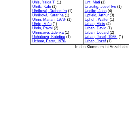
Uhls, Yalda T.
(1)
Unt, Mati
(1)
Uhrík, Kalo
(1)
Unzeitig, Josef Ivo
(1)
Uhríková, Drahomíra
(1)
Updike, John
(4)
Uhríková, Katarína
(1)
Upfield, Arthur
(3)
Uhrin, Marian, 1978-
(1)
Uphoff, Walter
(1)
Uhrín, Mišo
(1)
Urban, Alois
(4)
Uhrin, Pavol
(2)
Urban, David
(1)
Uhrincová, Zdenka
(1)
Urban, Eduard
(2)
Ucháčová, Kateřina
(1)
Urban, Josef, 1965-
(1)
Uchnár, Peter, 1970-
Urban, Jozef
(1)
In den Klammern ist Anzahl de