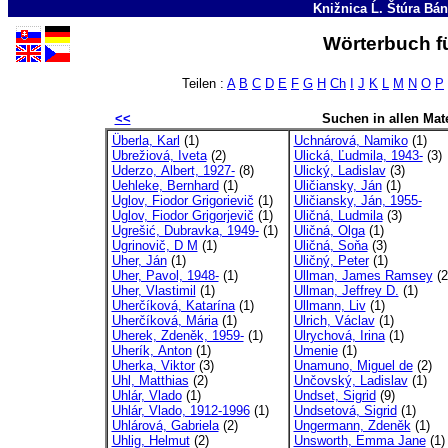
Knižnica Ĺ. Štúra Bá
Wörterbuch fü
Teilen :
A
B
C
D
E
F
G
H
Ch
I
J
K
L
M
N
O
P
<<
Suchen in allen Mate
Überla, Karl
(1)
Uchnárová, Namiko
(1)
Ubrežiová, Iveta
(2)
Ulická, Ľudmila, 1943-
(3)
Uderzo, Albert, 1927-
(8)
Ulický, Ladislav
(3)
Uehleke, Bernhard
(1)
Uličiansky, Ján
(1)
Uglov, Fiodor Grigorievič
(1)
Uličiansky, Ján, 1955-
Uglov, Fiodor Grigorjevič
(1)
Uličná, Ludmila
(3)
Ugrešić, Dubravka, 1949-
(1)
Uličná, Olga
(1)
Ugrinovič, D M
(1)
Uličná, Soňa
(3)
Uher, Ján
(1)
Uličný, Peter
(1)
Uher, Pavol, 1948-
(1)
Ullman, James Ramsey
(2
Uher, Vlastimil
(1)
Ullman, Jeffrey D.
(1)
Uherčíková, Katarína
(1)
Ullmann, Liv
(1)
Uherčíková, Mária
(1)
Ulrich, Václav
(1)
Uherek, Zdeněk, 1959-
(1)
Ulrychová, Irina
(1)
Uherík, Anton
(1)
Umenie
(1)
Uherka, Viktor
(3)
Unamuno, Miguel de
(2)
Uhl, Matthias
(2)
Unčovský, Ladislav
(1)
Uhlár, Vlado
(1)
Undset, Sigrid
(9)
Uhlár, Vlado, 1912-1996
(1)
Undsetová, Sigrid
(1)
Uhlárová, Gabriela
(2)
Ungermann, Zdeněk
(1)
Uhlig, Helmut
(2)
Unsworth, Emma Jane
(1)