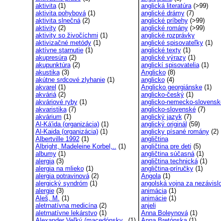
aktivita
(1)
anglická literatúra
(>99)
aktivita pohybová
(1)
anglické drámy
(7)
aktivita slnečná
(2)
anglické príbehy
(>99)
aktivity
(2)
anglické romány
(>99)
aktivity so živočíchmi
(1)
anglické rozprávky
aktivizačné metódy
(1)
anglické spisovateľky
(1)
aktívne starnutie
(1)
anglické texty
(1)
akupresúra
(2)
anglické výrazy
(1)
akupunktúra
(2)
anglickí spisovatelia
(1)
akustika
(3)
Anglicko
(8)
akútne srdcové zlyhanie
(1)
anglicko
(4)
akvarel
(1)
Anglicko georgiánske
(1)
akváriá
(2)
anglicko-český
(1)
akváriové ryby
(1)
anglicko-nemecko-slovensk
akvaristika
(7)
anglicko-slovenské
(7)
akvárium
(1)
anglický jazyk
(7)
Al-Ká'ida (organizácia)
(1)
anglický originál
(59)
Al-Kaida (organizácia)
(1)
anglicky písané romány
(2)
Albertville 1992
(1)
angličtina
Albright, Madeleine Korbel,..
(1)
angličtina pre deti
(5)
albumy
(1)
angličtina súčasná
(1)
alergia
(3)
angličtina technická
(1)
alergia na mlieko
(1)
angličtina-príručky
(1)
alergia potravinová
(2)
Angola
(1)
alergický syndróm
(1)
angolská vojna za nezávislo
alergie
(3)
animácia
(1)
Aleš, M.
(1)
animácie
(1)
aletrnatívna medicína
(2)
anjeli
aletrnatívne lekárstvo
(1)
Anna Boleynová
(1)
Alexander Veľký (macedónsky..
(1)
Anna Bretónska
(1)