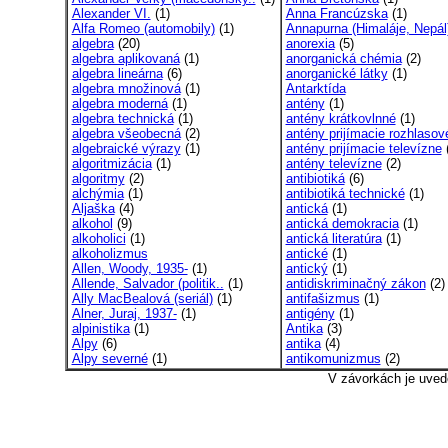
Alexander VI.
(1)
Anna Francúzska
(1)
Alfa Romeo (automobily)
(1)
Annapurna (Himaláje, Nepál
algebra
(20)
anorexia
(5)
algebra aplikovaná
(1)
anorganická chémia
(2)
algebra lineárna
(6)
anorganické látky
(1)
algebra množinová
(1)
Antarktída
algebra moderná
(1)
antény
(1)
algebra technická
(1)
antény krátkovlnné
(1)
algebra všeobecná
(2)
antény prijímacie rozhlasov
algebraické výrazy
(1)
antény prijímacie televízne
(
algoritmizácia
(1)
antény televízne
(2)
algoritmy
(2)
antibiotiká
(6)
alchýmia
(1)
antibiotiká technické
(1)
Aljaška
(4)
antická
(1)
alkohol
(9)
antická demokracia
(1)
alkoholici
(1)
antická literatúra
(1)
alkoholizmus
antické
(1)
Allen, Woody, 1935-
(1)
antický
(1)
Allende, Salvador (politik..
(1)
antidiskriminačný zákon
(2)
Ally MacBealová (seriál)
(1)
antifašizmus
(1)
Alner, Juraj, 1937-
(1)
antigény
(1)
alpinistika
(1)
Antika
(3)
Alpy
(6)
antika
(4)
Alpy severné
(1)
antikomunizmus
(2)
V závorkách je uved