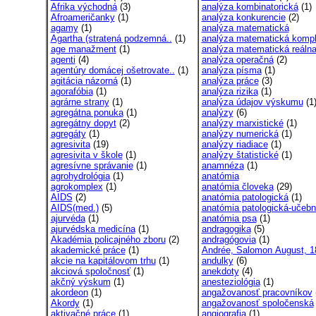
Afrika východná
(3)
analýza kombinatorická
(1)
Afroameričanky
(1)
analýza konkurencie
(2)
agamy
(1)
analýza matematická
Agartha (stratená podzemná..
(1)
analýza matematická kompl
age manažment
(1)
analýza matematická reáln
agenti
(4)
analýza operačná
(2)
agentúry domácej ošetrovate..
(1)
analýza písma
(1)
agitácia názorná
(1)
analýza práce
(3)
agorafóbia
(1)
analýza rizika
(1)
agrárne strany
(1)
analýza údajov výskumu
(1
agregátna ponuka
(1)
analýzy
(6)
agregátny dopyt
(2)
analýzy marxistické
(1)
agregáty
(1)
analýzy numerická
(1)
agresivita
(19)
analýzy riadiace
(1)
agresivita v škole
(1)
analýzy štatistické
(1)
agresívne správanie
(1)
anamnéza
(1)
agrohydrológia
(1)
anatómia
agrokomplex
(1)
anatómia človeka
(29)
AIDS
(2)
anatómia patologická
(1)
AIDS(med.)
(5)
anatómia patologická-učebni
ajurvéda
(1)
anatómia psa
(1)
ajurvédska medicína
(1)
andragogika
(5)
Akadémia policajného zboru
(2)
andragógovia
(1)
akademické práce
(1)
Andrée, Salomon August, 1
akcie na kapitálovom trhu
(1)
andulky
(6)
akciová spoločnosť
(1)
anekdoty
(4)
akčný výskum
(1)
anesteziológia
(1)
akordeon
(1)
angažovanosť pracovníkov
Akordy
(1)
angažovanosť spoločenská
aktivačné práce
(1)
angiografia
(1)