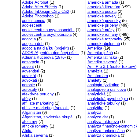
Adobe Acrobat
(1)
americká armáda
(1)
Adobe After Effects
(1)
americká literatúra
(>99)
Adobe InDesign CS a CS2
(1)
americká poézia
(2)
Adobe Photoshop
(1)
americké novely
(1)
adolescencia
(6)
americké poviedky
(5)
adolescenti
americké príbehy
(>99)
adolescenti so psychosociál..
(1)
americké prózy
(1)
adolescentná psychoterapia
(4)
americké romány
(>99)
adopcia
(3)
americké rozprávky
(25)
adopcia detí
(1)
americkí diplomati
(1)
adopcia na diaľku (projekt)
(1)
Amerika
(19)
ADOS /Agentúra domácej ošet..
(1)
Amerika južná
(4)
Adriana Kučerová (1976-
(1)
Amerika latinská
(2)
adsorpcia
(1)
Amerika severná
(1)
advent
(1)
Ami Pro 3.1 (editor textový)
adventisti
(2)
amnézia
(1)
advokát
(1)
Amsterdam
(1)
advokáti
(1)
amulety
(1)
aerobic
(1)
analógia fyzikálna
(1)
aerosóly
(1)
analógové a číslicové
(1)
afektívne poruchy
(1)
analytická
(1)
aféry
(1)
analytická psychológia
(1)
affiliate marketing
(1)
analytické tabuľky
(1)
affiliate marketing (sprost..
(1)
analytika
(1)
Afganistan
(9)
analýza
Afganistan, sovietska okupá..
(1)
analýza dat
(1)
aforizmy
(7)
analýza faktorová
(1)
africké romány
(1)
analýza finančno-ekonomic
Afrika
analýza funkcionálna
(3)
Afrika severná
(1)
analýza chemická
(3)