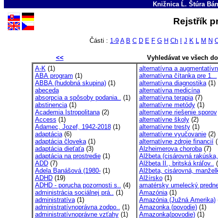
Knižnica Ĺ. Štúra Bá
Rejstřík 
Části :
1-9
A
B
C
D
E
F
G
H
Ch
I
J
K
L
M
N
<<
Vyhledávat ve všech d
A-K
(1)
alternatívna a augmentatívn
ABA program
(1)
alternatívna čítanka pre 1...
ABBA (hudobná skupina)
(1)
alternatívna diagnostika
(1)
abeceda
alternatívna medicína
absorpcia a spôsoby podania..
(1)
alternatívna terapia
(7)
abstinencia
(1)
alternatívne metódy
(1)
Academia Istropolitana
(2)
alternatívne riešenie sporov
Access
(1)
alternatívne školy
(2)
Adamec, Jozef, 1942-2018
(1)
alternatívne tresty
(1)
adaptácia
(6)
alternatívne vyučovanie
(2)
adaptácia človeka
(1)
alternatívne zdroje financií
(
adaptácia dieťaťa
(3)
Alzheimerova choroba
(7)
adaptácia na prostredie
(1)
Alžbeta (cisárovná rakúska,
ADD
(7)
Alžbeta II., britská kráľov..
(
Adela Banášová (1980-
(1)
Alžbeta, cisárovná, manželk
ADHD
(19)
Alžírsko
(1)
ADHD - porucha pozornosti s..
(4)
amatérsky umelecký predn
administrácia sociálnej prá..
(1)
Amazónia
(1)
administratíva
(1)
Amazónia (Južná Amerika)
administratívnoprávna zodpo..
(1)
Amazonka (povodie)
(1)
administratívnoprávne vzťahy
(1)
Amazonka(povodie)
(1)